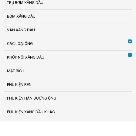
TRỤ BƠM XĂNG DẦU
BƠM XĂNG DẦU
VAN XĂNG DẦU
CÁC LOẠI ỐNG
KHỚP NỐI XĂNG DẦU
MẶT BÍCH
PHỤ KIỆN REN
PHỤ KIỆN HÀN ĐƯỜNG ỐNG
PHỤ KIỆN XĂNG DẦU KHÁC