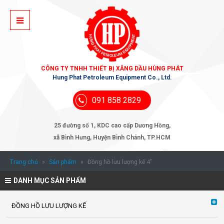
CÔNG TY TNHH THIẾT BỊ XĂNG DẦU HÙNG PHÁT
Hung Phat Petroleum Equipment Co., Ltd.
091 858 2829
25 đường số 1, KDC cao cấp Dương Hồng,
xã Bình Hưng, Huyện Bình Chánh, TP.HCM
Trang chủ
»
Sản phẩm
»
Đồng hồ lưu lượng kế 4″
DANH MỤC SẢN PHẨM
ĐỒNG HỒ LƯU LƯỢNG KẾ