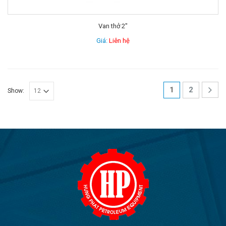
Van thở 2″
Giá:
Liên hệ
1
2
Show: