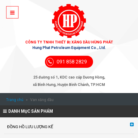
CÔNG TY TNHH THIẾT BỊ XĂNG DẦU HÙNG PHÁT
Hung Phat Petroleum Equipment Co., Ltd.
091 858 2829
25 đường số 1, KDC cao cấp Dương Hồng,
xã Bình Hưng, Huyện Bình Chánh, TP.HCM
Trang chủ
»
Van xăng dầu
DANH MỤC SẢN PHẨM
ĐỒNG HỒ LƯU LƯỢNG KẾ