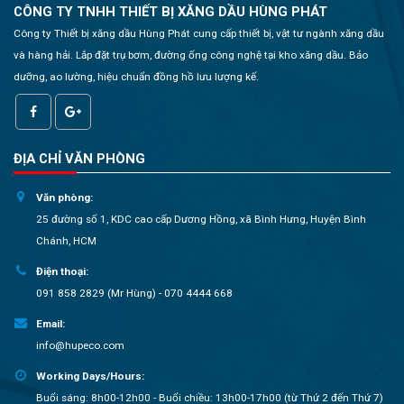
CÔNG TY TNHH THIẾT BỊ XĂNG DẦU HÙNG PHÁT
Công ty Thiết bị xăng dầu Hùng Phát cung cấp thiết bị, vật tư ngành xăng dầu
và hàng hải. Lắp đặt trụ bơm, đường ống công nghệ tại kho xăng dầu. Bảo
dưỡng, ao lường, hiệu chuẩn đồng hồ lưu lượng kế.
ĐỊA CHỈ VĂN PHÒNG
Văn phòng:
25 đường số 1, KDC cao cấp Dương Hồng, xã Bình Hưng, Huyện Bình
Chánh, HCM
Điện thoại:
091 858 2829 (Mr Hùng) - 070 4444 668
Email:
info@hupeco.com
Working Days/Hours:
Buổi sáng: 8h00-12h00 - Buổi chiều: 13h00-17h00 (từ Thứ 2 đến Thứ 7)