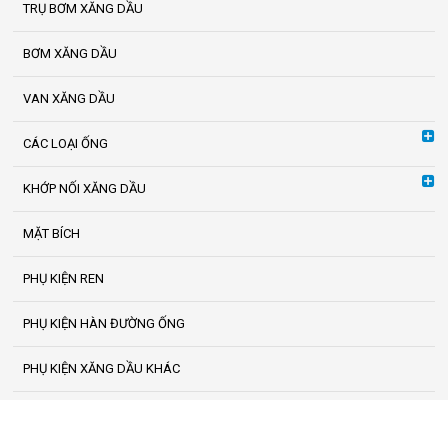
TRỤ BƠM XĂNG DẦU
BƠM XĂNG DẦU
VAN XĂNG DẦU
CÁC LOẠI ỐNG
KHỚP NỐI XĂNG DẦU
MẶT BÍCH
PHỤ KIỆN REN
PHỤ KIỆN HÀN ĐƯỜNG ỐNG
PHỤ KIỆN XĂNG DẦU KHÁC