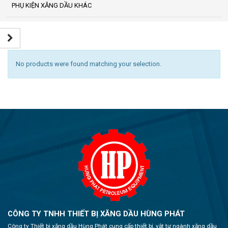
PHỤ KIỆN XĂNG DẦU KHÁC
No products were found matching your selection.
CÔNG TY TNHH THIẾT BỊ XĂNG DẦU HÙNG PHÁT
Công ty Thiết bị xăng dầu Hùng Phát cung cấp thiết bị, vật tư ngành xăng dầu