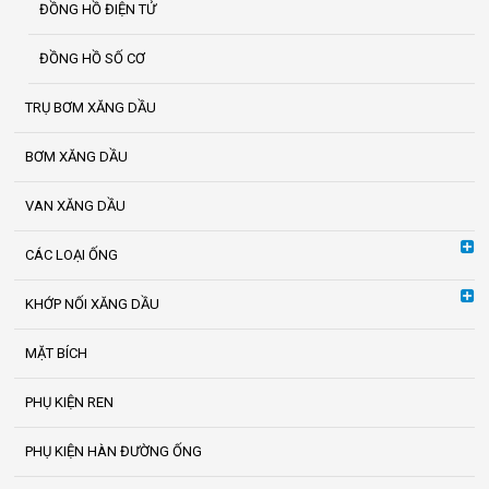
ĐỒNG HỒ ĐIỆN TỬ
ĐỒNG HỒ SỐ CƠ
TRỤ BƠM XĂNG DẦU
BƠM XĂNG DẦU
VAN XĂNG DẦU
CÁC LOẠI ỐNG
KHỚP NỐI XĂNG DẦU
MẶT BÍCH
PHỤ KIỆN REN
PHỤ KIỆN HÀN ĐƯỜNG ỐNG