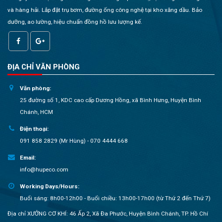
và hàng hải. Lắp đặt trụ bơm, đường ống công nghệ tại kho xăng dầu. Bảo
dưỡng, ao lường, hiệu chuẩn đồng hồ lưu lượng kế.
ĐỊA CHỈ VĂN PHÒNG
Văn phòng:
25 đường số 1, KDC cao cấp Dương Hồng, xã Bình Hưng, Huyện Bình
Chánh, HCM
Điện thoại:
091 858 2829 (Mr Hùng) - 070 4444 668
Email:
info@hupeco.com
Working Days/Hours:
Buổi sáng: 8h00-12h00 - Buổi chiều: 13h00-17h00 (từ Thứ 2 đến Thứ 7)
Địa chỉ XƯỞNG CƠ KHÍ: 46 Ấp 2, Xã Đa Phước, Huyện Bình Chánh, TP. Hồ Chí