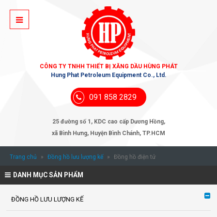
CÔNG TY TNHH THIẾT BỊ XĂNG DẦU HÙNG PHÁT
Hung Phat Petroleum Equipment Co., Ltd.
091 858 2829
25 đường số 1, KDC cao cấp Dương Hồng,
xã Bình Hưng, Huyện Bình Chánh, TP.HCM
Trang chủ
»
Đồng hồ lưu lượng kế
»
Đồng hồ điện tử
DANH MỤC SẢN PHẨM
ĐỒNG HỒ LƯU LƯỢNG KẾ