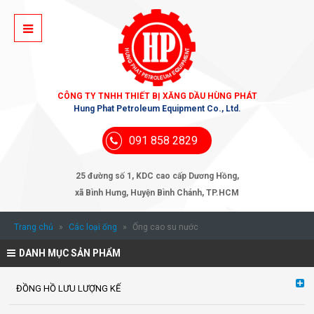
CÔNG TY TNHH THIẾT BỊ XĂNG DẦU HÙNG PHÁT
Hung Phat Petroleum Equipment Co., Ltd.
091 858 2829
25 đường số 1, KDC cao cấp Dương Hồng,
xã Bình Hưng, Huyện Bình Chánh, TP.HCM
Trang chủ
»
Các loại ống
»
Ống cao su nước
DANH MỤC SẢN PHẨM
ĐỒNG HỒ LƯU LƯỢNG KẾ