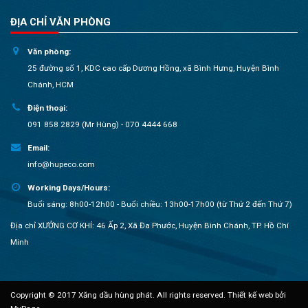
ĐỊA CHỈ VĂN PHÒNG
Văn phòng:
25 đường số 1, KDC cao cấp Dương Hồng, xã Bình Hưng, Huyện Bình
Chánh, HCM
Điện thoại:
091 858 2829 (Mr Hùng) - 070 4444 668
Email:
info@hupeco.com
Working Days/Hours:
Buổi sáng: 8h00-12h00 - Buổi chiều: 13h00-17h00 (từ Thứ 2 đến Thứ 7)
Địa chỉ XƯỞNG CƠ KHÍ: 46 Ấp 2, Xã Đa Phước, Huyện Bình Chánh, TP. Hồ Chí
Minh
Copyright © 2017 Xăng dầu hùng phát. All rights reserved.
Thiết kế web bởi