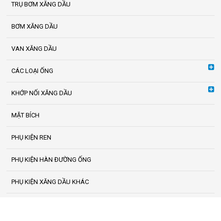
TRỤ BƠM XĂNG DẦU
BƠM XĂNG DẦU
VAN XĂNG DẦU
CÁC LOẠI ỐNG
KHỚP NỐI XĂNG DẦU
MẶT BÍCH
PHỤ KIỆN REN
PHỤ KIỆN HÀN ĐƯỜNG ỐNG
PHỤ KIỆN XĂNG DẦU KHÁC