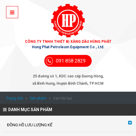
CÔNG TY TNHH THIẾT BỊ XĂNG DẦU HÙNG PHÁT
Hung Phat Petroleum Equipment Co., Ltd.
091 858 2829
25 đường số 1, KDC cao cấp Dương Hồng,
xã Bình Hưng, Huyện Bình Chánh, TP.HCM
Trang chủ
»
Sản phẩm
»
Van hồi lưu
DANH MỤC SẢN PHẨM
ĐỒNG HỒ LƯU LƯỢNG KẾ