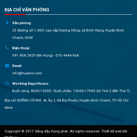
ĐỊA CHỈ VĂN PHÒNG
Văn phòng:
25 đường số 1, KDC cao cấp Dương Hồng, xã Bình Hưng, Huyện Bình
Chánh, HCM
Điện thoại:
091 858 2829 (Mr Hùng) - 070 4444 668
Email:
info@hupeco.com
Working Days/Hours:
Buổi sáng: 8h00-12h00 - Buổi chiều: 13h00-17h00 (từ Thứ 2 đến Thứ 7)
Địa chỉ XƯỞNG CƠ KHÍ: 46 Ấp 2, Xã Đa Phước, Huyện Bình Chánh, TP. Hồ Chí
Minh
Copyright © 2017 Xăng dầu hùng phát. All rights reserved.
Thiết kế web bởi