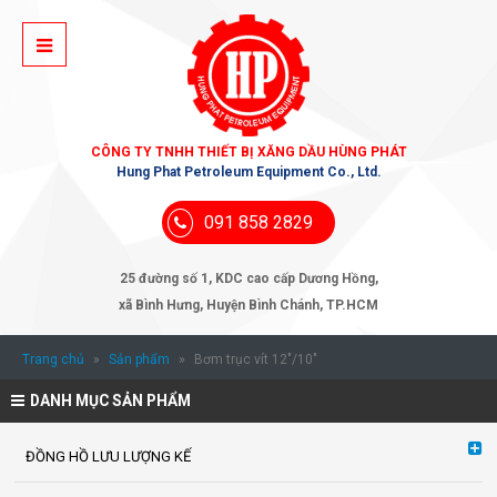
CÔNG TY TNHH THIẾT BỊ XĂNG DẦU HÙNG PHÁT
Hung Phat Petroleum Equipment Co., Ltd.
091 858 2829
25 đường số 1, KDC cao cấp Dương Hồng,
xã Bình Hưng, Huyện Bình Chánh, TP.HCM
Trang chủ
»
Sản phẩm
»
Bơm trục vít 12″/10″
DANH MỤC SẢN PHẨM
ĐỒNG HỒ LƯU LƯỢNG KẾ