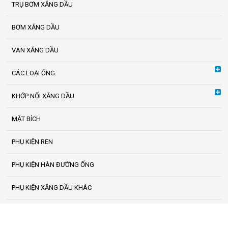
TRỤ BƠM XĂNG DẦU
BƠM XĂNG DẦU
VAN XĂNG DẦU
CÁC LOẠI ỐNG
KHỚP NỐI XĂNG DẦU
MẶT BÍCH
PHỤ KIỆN REN
PHỤ KIỆN HÀN ĐƯỜNG ỐNG
PHỤ KIỆN XĂNG DẦU KHÁC