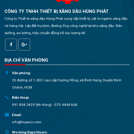
CÔNG TY TNHH THIẾT BỊ XĂNG DẦU HÙNG PHÁT
Công ty Thiết bị xăng dầu Hùng Phát cung cấp thiết bị, vật tư ngành xăng dầu
và hàng hải. Lắp đặt trụ bơm, đường ống công nghệ tại kho xăng dầu. Bảo
dưỡng, ao lường, hiệu chuẩn đồng hồ lưu lượng kế.
ĐỊA CHỈ VĂN PHÒNG
Văn phòng:
25 đường số 1, KDC cao cấp Dương Hồng, xã Bình Hưng, Huyện Bình
Chánh, HCM
Điện thoại:
091 858 2829 (Mr Hùng) - 070 4444 668
Email:
info@hupeco.com
Working Days/Hours: