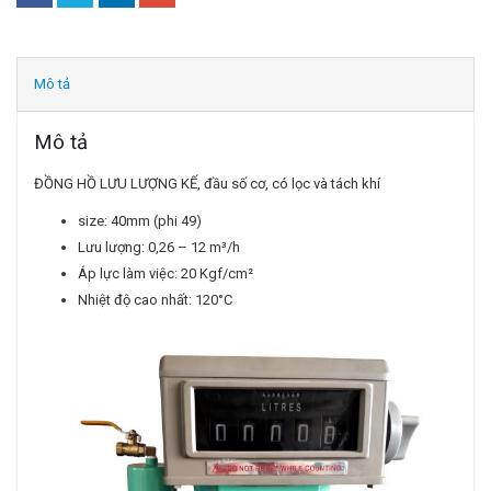
Mô tả
Mô tả
ĐỒNG HỒ LƯU LƯỢNG KẾ, đầu số cơ, có lọc và tách khí
size: 40mm (phi 49)
Lưu lượng: 0,26 – 12 m³/h
Áp lực làm việc: 20 Kgf/cm²
Nhiệt độ cao nhất: 120°C