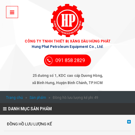
CÔNG TY TNHH THIẾT BỊ XĂNG DẦU HÙNG PHÁT
Hung Phat Petroleum Equipment Co., Ltd.
091 858 2829
25 đường số 1, KDC cao cấp Dương Hồng,
xã Bình Hưng, Huyện Bình Chánh, TP.HCM
Trang chủ
»
Sản phẩm
»
Đồng hồ lưu lượng kế phi 49
DANH MỤC SẢN PHẨM
ĐỒNG HỒ LƯU LƯỢNG KẾ