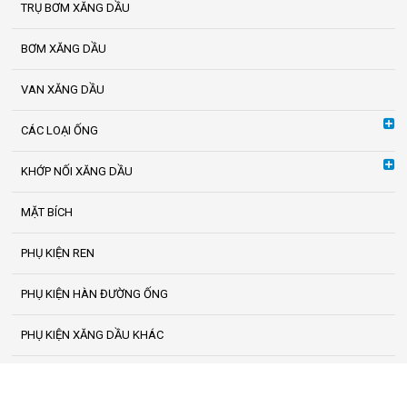
TRỤ BƠM XĂNG DẦU
BƠM XĂNG DẦU
VAN XĂNG DẦU
CÁC LOẠI ỐNG
KHỚP NỐI XĂNG DẦU
MẶT BÍCH
PHỤ KIỆN REN
PHỤ KIỆN HÀN ĐƯỜNG ỐNG
PHỤ KIỆN XĂNG DẦU KHÁC