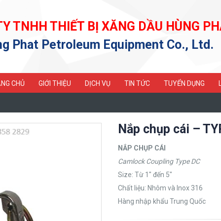
TY TNHH THIẾT BỊ XĂNG DẦU HÙNG PH
g Phat Petroleum Equipment Co., Ltd.
NG CHỦ
GIỚI THIỆU
DỊCH VỤ
TIN TỨC
TUYỂN DỤNG
Nắp chụp cái – T
NẮP CHỤP CÁI
Camlock Coupling Type DC
Size: Từ 1″ đến 5″
Chất liệu: Nhôm và Inox 316
Hàng nhập khẩu Trung Quốc