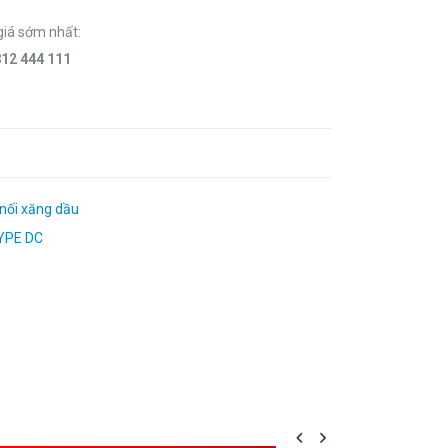
giá sớm nhất:
812 444 111
nối xăng dầu
YPE DC