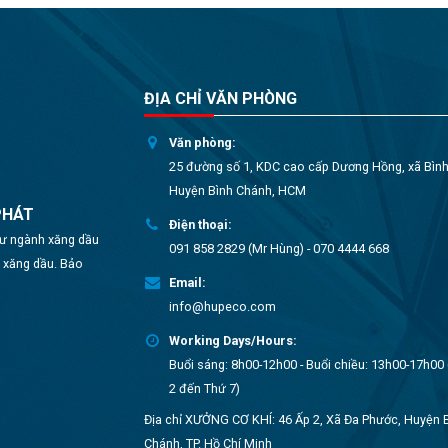
ĐỊA CHỈ VĂN PHÒNG
Văn phòng:
25 đường số 1, KDC cao cấp Dương Hồng, xã Bìn
Huyện Bình Chánh, HCM
PHÁT
Điện thoại:
 tư ngành xăng dầu
091 858 2829 (Mr Hùng) - 070 4444 668
o xăng dầu. Bảo
Email:
info@hupeco.com
Working Days/Hours:
Buổi sáng: 8h00-12h00 - Buổi chiều: 13h00-17h00 
2 đến Thứ 7)
Địa chỉ XƯỞNG CƠ KHÍ: 46 Ấp 2, Xã Đa Phước, Huyện 
Chánh, TP. Hồ Chí Minh