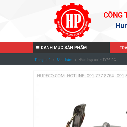
CÔNG 
Hun
DANH MỤC SẢN PHẨM
TRA
Trang chủ
»
Sản phẩm
»
Nắp chụp cái – TYPE DC