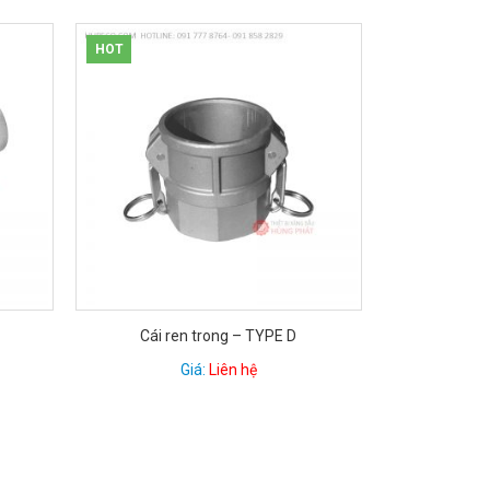
TYPE D
Đực nối ống – TYPE E
Giá:
Liên hệ