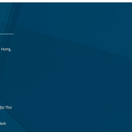
h Hưng,
(từ Thứ
Bình