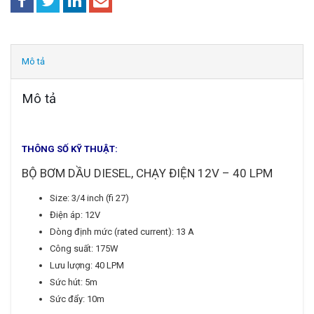
Mô tả
Mô tả
THÔNG SỐ KỸ THUẬT:
BỘ BƠM DẦU DIESEL, CHẠY ĐIỆN 12V – 40 LPM
Size: 3/4 inch (fi 27)
Điện áp: 12V
Dòng định mức (rated current): 13 A
Công suất: 175W
Lưu lượng: 40 LPM
Sức hút: 5m
Sức đẩy: 10m