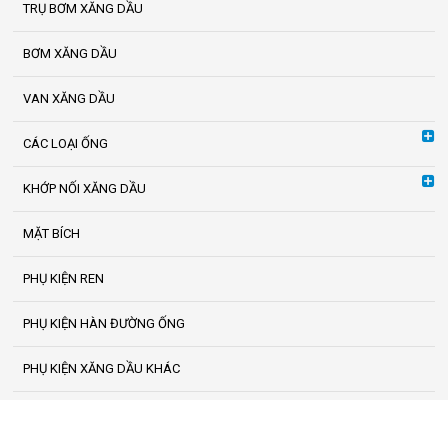
TRỤ BƠM XĂNG DẦU
BƠM XĂNG DẦU
VAN XĂNG DẦU
CÁC LOẠI ỐNG
KHỚP NỐI XĂNG DẦU
MẶT BÍCH
PHỤ KIỆN REN
PHỤ KIỆN HÀN ĐƯỜNG ỐNG
PHỤ KIỆN XĂNG DẦU KHÁC