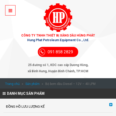
CÔNG TY TNHH THIẾT BỊ XĂNG DẦU HÙNG PHÁT
Hung Phat Petroleum Equipment Co., Ltd.
091 858 2829
25 đường số 1, KDC cao cấp Dương Hồng,
xã Bình Hưng, Huyện Bình Chánh, TP.HCM
Trang chủ
»
Sản phẩm
»
Bộ bơm dầu Diesel – 12V – 40 LPM
DANH MỤC SẢN PHẨM
ĐỒNG HỒ LƯU LƯỢNG KẾ