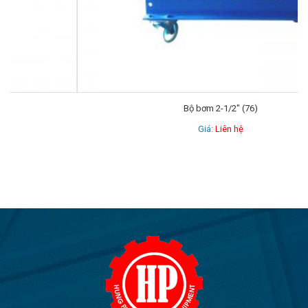
Bộ bơm 2-1/2″ (76)
Giá:
Liên hệ