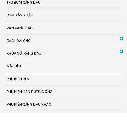
TRỤ BƠM XĂNG DẦU
BƠM XĂNG DẦU
VAN XĂNG DẦU
CÁC LOẠI ỐNG
KHỚP NỐI XĂNG DẦU
MẶT BÍCH
PHỤ KIỆN REN
PHỤ KIỆN HÀN ĐƯỜNG ỐNG
PHỤ KIỆN XĂNG DẦU KHÁC