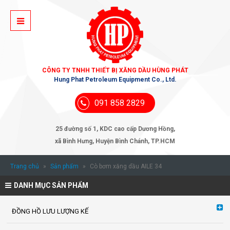
CÔNG TY TNHH THIẾT BỊ XĂNG DẦU HÙNG PHÁT
Hung Phat Petroleum Equipment Co., Ltd.
091 858 2829
25 đường số 1, KDC cao cấp Dương Hồng,
xã Bình Hưng, Huyện Bình Chánh, TP.HCM
Trang chủ
»
Sản phẩm
»
Cò bơm xăng dầu AILE 34
DANH MỤC SẢN PHẨM
ĐỒNG HỒ LƯU LƯỢNG KẾ