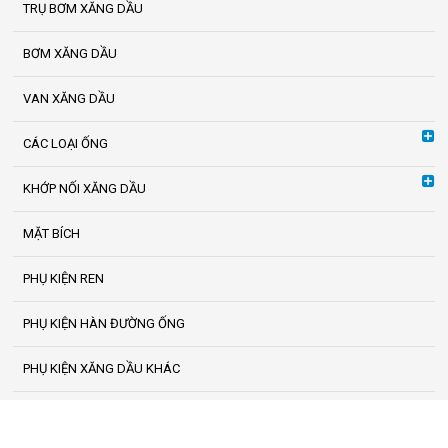
TRỤ BƠM XĂNG DẦU
BƠM XĂNG DẦU
VAN XĂNG DẦU
CÁC LOẠI ỐNG
KHỚP NỐI XĂNG DẦU
MẶT BÍCH
PHỤ KIỆN REN
PHỤ KIỆN HÀN ĐƯỜNG ỐNG
PHỤ KIỆN XĂNG DẦU KHÁC