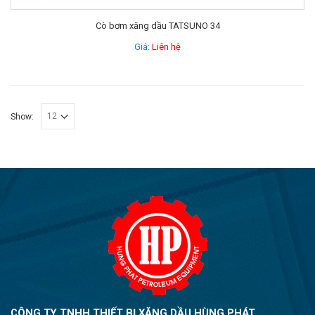
Cò bơm xăng dầu TATSUNO 34
Giá:
Liên hệ
Show:
CÔNG TY TNHH THIẾT BỊ XĂNG DẦU HÙNG PHÁT