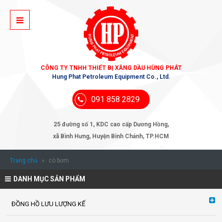
CÔNG TY TNHH THIẾT BỊ XĂNG DẦU HÙNG PHÁT
Hung Phat Petroleum Equipment Co., Ltd.
091 858 2829
25 đường số 1, KDC cao cấp Dương Hồng,
xã Bình Hưng, Huyện Bình Chánh, TP.HCM
Trang chủ
»
cò bơm
DANH MỤC SẢN PHẨM
ĐỒNG HỒ LƯU LƯỢNG KẾ