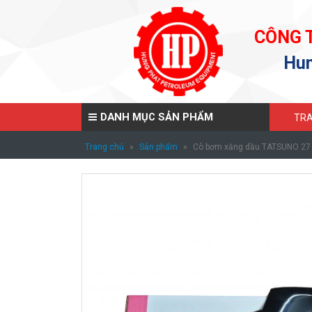
CÔNG 
Hun
DANH MỤC SẢN PHẨM
TRA
Trang chủ
»
Sản phẩm
»
Cò bơm xăng dầu TATSUNO 27