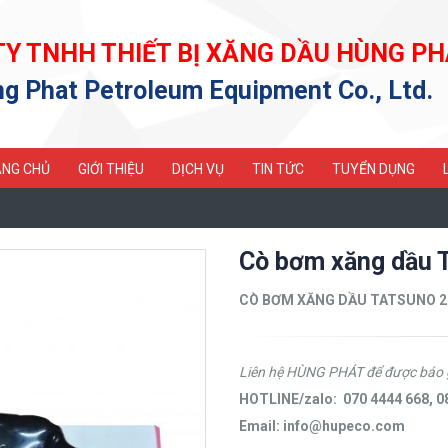
TY TNHH THIẾT BỊ XĂNG DẦU HÙNG PH
g Phat Petroleum Equipment Co., Ltd.
NG CHỦ
GIỚI THIỆU
DỊCH VỤ
TIN TỨC
TUYỂN DỤNG
Cò bơm xăng dầu
CÒ BƠM XĂNG DẦU TATSUNO 27 
Liên hệ HÙNG PHÁT để được báo 
HOTLINE/zalo: 070 4444 668, 0
Email: info@hupeco.com