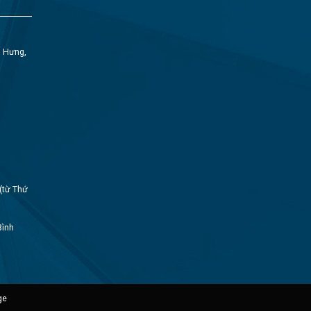
h Hưng,
(từ Thứ
Bình
ge