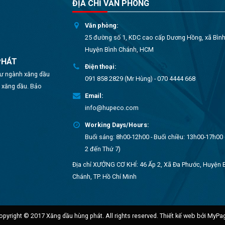
ĐỊA CHỈ VĂN PHÒNG
Văn phòng:
25 đường số 1, KDC cao cấp Dương Hồng, xã Bìn
Huyện Bình Chánh, HCM
PHÁT
Điện thoại:
 tư ngành xăng dầu
091 858 2829 (Mr Hùng) - 070 4444 668
o xăng dầu. Bảo
Email:
info@hupeco.com
Working Days/Hours:
Buổi sáng: 8h00-12h00 - Buổi chiều: 13h00-17h00 
2 đến Thứ 7)
Địa chỉ XƯỞNG CƠ KHÍ: 46 Ấp 2, Xã Đa Phước, Huyện 
Chánh, TP. Hồ Chí Minh
opyright © 2017 Xăng dầu hùng phát. All rights reserved.
Thiết kế web bởi MyPa