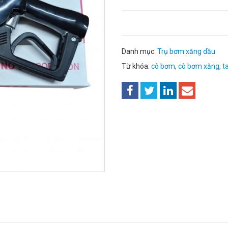
Danh mục:
Trụ bơm xăng dầu
Từ khóa:
cò bơm
,
cò bơm xăng
,
t