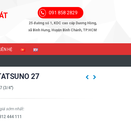
091 858 2829
ÁT
25 đường số 1, KDC cao cấp Dương Hồng,
xã Bình Hưng, Huyện Bình Chánh, TP.HCM
LIÊN HỆ
 TATSUNO 27
(3/4″)
giá sớm nhất:
812 444 111