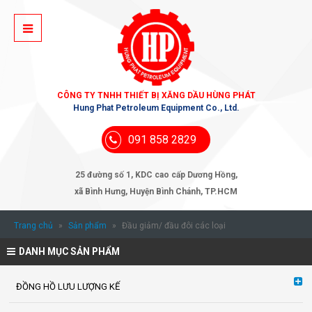
CÔNG TY TNHH THIẾT BỊ XĂNG DẦU HÙNG PHÁT
Hung Phat Petroleum Equipment Co., Ltd.
091 858 2829
25 đường số 1, KDC cao cấp Dương Hồng,
xã Bình Hưng, Huyện Bình Chánh, TP.HCM
Trang chủ
»
Sản phẩm
»
Đầu giảm/ đầu đôi các loại
DANH MỤC SẢN PHẨM
ĐỒNG HỒ LƯU LƯỢNG KẾ