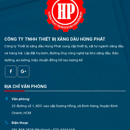
CÔNG TY TNHH THIẾT BỊ XĂNG DẦU HÙNG PHÁT
Công ty Thiết bị xăng dầu Hùng Phát cung cấp thiết bị, vật tư ngành xăng dầu
và hàng hải. Lắp đặt trụ bơm, đường ống công nghệ tại kho xăng dầu. Bảo
dưỡng, ao lường, hiệu chuẩn đồng hồ lưu lượng kế.
ĐỊA CHỈ VĂN PHÒNG
Văn phòng:
25 đường số 1, KDC cao cấp Dương Hồng, xã Bình Hưng, Huyện Bình
Chánh, HCM
Điện thoại:
091 858 2829 (Mr Hùng) - 070 4444 668