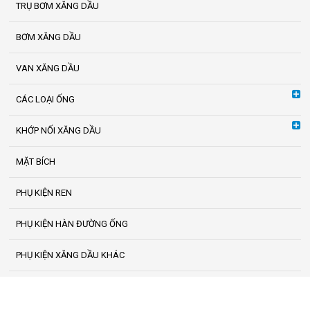
TRỤ BƠM XĂNG DẦU
BƠM XĂNG DẦU
VAN XĂNG DẦU
CÁC LOẠI ỐNG
KHỚP NỐI XĂNG DẦU
MẶT BÍCH
PHỤ KIỆN REN
PHỤ KIỆN HÀN ĐƯỜNG ỐNG
PHỤ KIỆN XĂNG DẦU KHÁC