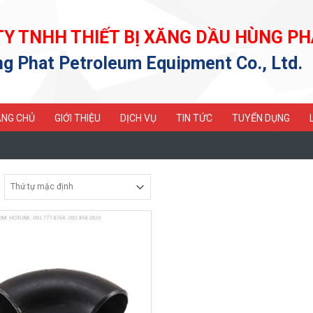
TY TNHH THIẾT BỊ XĂNG DẦU HÙNG PH
g Phat Petroleum Equipment Co., Ltd.
NG CHỦ
GIỚI THIỆU
DỊCH VỤ
TIN TỨC
TUYỂN DỤNG