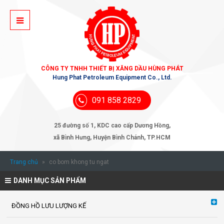
CÔNG TY TNHH THIẾT BỊ XĂNG DẦU HÙNG PHÁT
Hung Phat Petroleum Equipment Co., Ltd.
091 858 2829
25 đường số 1, KDC cao cấp Dương Hồng,
xã Bình Hưng, Huyện Bình Chánh, TP.HCM
Trang chủ
»
co bom khong tu ngat
DANH MỤC SẢN PHẨM
ĐỒNG HỒ LƯU LƯỢNG KẾ