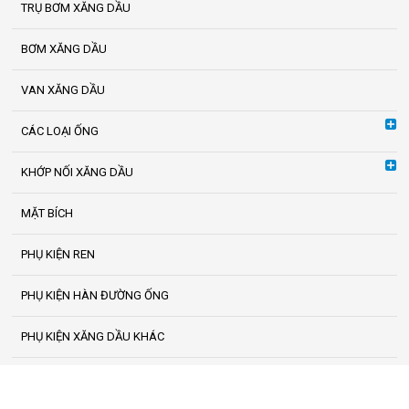
TRỤ BƠM XĂNG DẦU
BƠM XĂNG DẦU
VAN XĂNG DẦU
CÁC LOẠI ỐNG
KHỚP NỐI XĂNG DẦU
MẶT BÍCH
PHỤ KIỆN REN
PHỤ KIỆN HÀN ĐƯỜNG ỐNG
PHỤ KIỆN XĂNG DẦU KHÁC