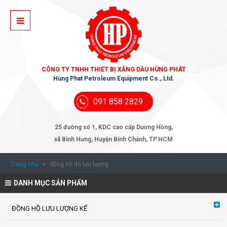
CÔNG TY TNHH THIẾT BỊ XĂNG DẦU HÙNG PHÁT
Hung Phat Petroleum Equipment Co., Ltd.
091 858 2829
25 đường số 1, KDC cao cấp Dương Hồng,
xã Bình Hưng, Huyện Bình Chánh, TP.HCM
Trang chủ
»
đồng hồ đo lưu lượng
DANH MỤC SẢN PHẨM
ĐỒNG HỒ LƯU LƯỢNG KẾ