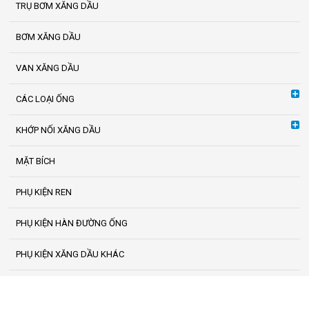
TRỤ BƠM XĂNG DẦU
BƠM XĂNG DẦU
VAN XĂNG DẦU
CÁC LOẠI ỐNG
KHỚP NỐI XĂNG DẦU
MẶT BÍCH
PHỤ KIỆN REN
PHỤ KIỆN HÀN ĐƯỜNG ỐNG
PHỤ KIỆN XĂNG DẦU KHÁC