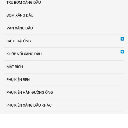
TRỤ BƠM XĂNG DẦU
BƠM XĂNG DẦU
VAN XĂNG DẦU
CÁC LOẠI ỐNG
KHỚP NỐI XĂNG DẦU
MẶT BÍCH
PHỤ KIỆN REN
PHỤ KIỆN HÀN ĐƯỜNG ỐNG
PHỤ KIỆN XĂNG DẦU KHÁC