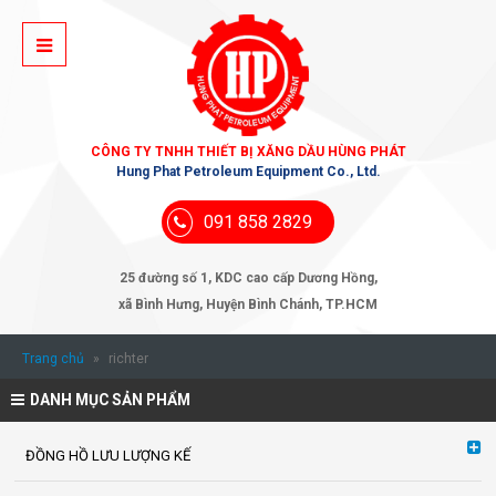
CÔNG TY TNHH THIẾT BỊ XĂNG DẦU HÙNG PHÁT
Hung Phat Petroleum Equipment Co., Ltd.
091 858 2829
25 đường số 1, KDC cao cấp Dương Hồng,
xã Bình Hưng, Huyện Bình Chánh, TP.HCM
Trang chủ
»
richter
DANH MỤC SẢN PHẨM
ĐỒNG HỒ LƯU LƯỢNG KẾ