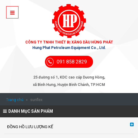
CÔNG TY TNHH THIẾT BỊ XĂNG DẦU HÙNG PHÁT
Hung Phat Petroleum Equipment Co., Ltd.
091 858 2829
25 đường số 1, KDC cao cấp Dương Hồng,
xã Bình Hưng, Huyện Bình Chánh, TP.HCM
Trang chủ
»
sunflex
DANH MỤC SẢN PHẨM
ĐỒNG HỒ LƯU LƯỢNG KẾ