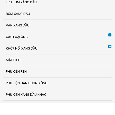
TRỤ BƠM XĂNG DẦU
BƠM XĂNG DẦU
VAN XĂNG DẦU
CÁC LOẠI ỐNG
KHỚP NỐI XĂNG DẦU
MẶT BÍCH
PHỤ KIỆN REN
PHỤ KIỆN HÀN ĐƯỜNG ỐNG
PHỤ KIỆN XĂNG DẦU KHÁC