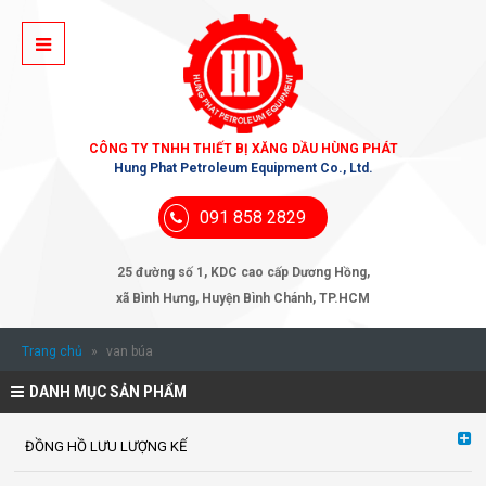
CÔNG TY TNHH THIẾT BỊ XĂNG DẦU HÙNG PHÁT
Hung Phat Petroleum Equipment Co., Ltd.
091 858 2829
25 đường số 1, KDC cao cấp Dương Hồng,
xã Bình Hưng, Huyện Bình Chánh, TP.HCM
Trang chủ
»
van búa
DANH MỤC SẢN PHẨM
ĐỒNG HỒ LƯU LƯỢNG KẾ