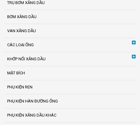
TRỤ BƠM XĂNG DẦU
BƠM XĂNG DẦU
VAN XĂNG DẦU
CÁC LOẠI ỐNG
KHỚP NỐI XĂNG DẦU
MẶT BÍCH
PHỤ KIỆN REN
PHỤ KIỆN HÀN ĐƯỜNG ỐNG
PHỤ KIỆN XĂNG DẦU KHÁC