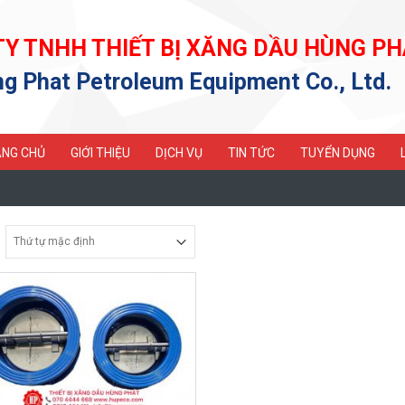
TY TNHH THIẾT BỊ XĂNG DẦU HÙNG PH
g Phat Petroleum Equipment Co., Ltd.
NG CHỦ
GIỚI THIỆU
DỊCH VỤ
TIN TỨC
TUYỂN DỤNG