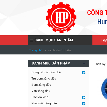
CÔNG 
Hun
DANH MỤC SẢN PHẨM
TRA
Trang chủ
»
van bướm 1 chiều
DANH MỤC SẢN PHẨM
Sort By:
Đồng hồ lưu lượng kế
Trụ bơm xăng dầu
Bơm xăng dầu
Van xăng dầu
Các loại ống
Khớp nối xăng dầu