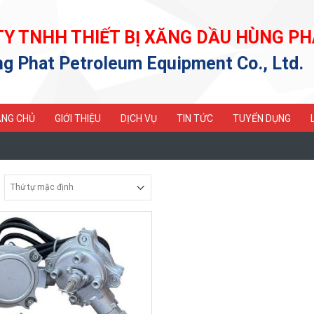
TY TNHH THIẾT BỊ XĂNG DẦU HÙNG PH
g Phat Petroleum Equipment Co., Ltd.
NG CHỦ
GIỚI THIỆU
DỊCH VỤ
TIN TỨC
TUYỂN DỤNG