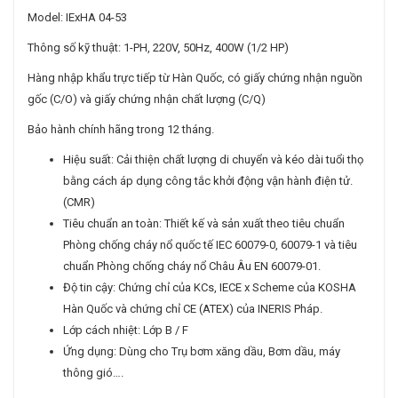
Model: IExHA 04-53
Thông số kỹ thuật: 1-PH, 220V, 50Hz, 400W (1/2 HP)
Hàng nhập khẩu trực tiếp từ Hàn Quốc, có giấy chứng nhận nguồn
gốc (C/O) và giấy chứng nhận chất lượng (C/Q)
Bảo hành chính hãng trong 12 tháng.
Hiệu suất: Cải thiện chất lượng di chuyển và kéo dài tuổi thọ
bằng cách áp dụng công tắc khởi động vận hành điện tử.
(CMR)
Tiêu chuẩn an toàn: Thiết kế và sản xuất theo tiêu chuẩn
Phòng chống cháy nổ quốc tế IEC 60079-0, 60079-1 và tiêu
chuẩn Phòng chống cháy nổ Châu Âu EN 60079-01.
Độ tin cậy: Chứng chỉ của KCs, IECE x Scheme của KOSHA
Hàn Quốc và chứng chỉ CE (ATEX) của INERIS Pháp.
Lớp cách nhiệt: Lớp B / F
Ứng dụng: Dùng cho Trụ bơm xăng dầu, Bơm dầu, máy
thông gió….