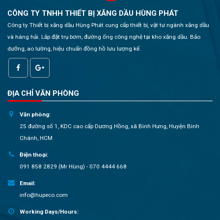
CÔNG TY TNHH THIẾT BỊ XĂNG DẦU HÙNG PHÁT
Công ty Thiết bị xăng dầu Hùng Phát cung cấp thiết bị, vật tư ngành xăng dầu
và hàng hải. Lắp đặt trụ bơm, đường ống công nghệ tại kho xăng dầu. Bảo
dưỡng, ao lường, hiệu chuẩn đồng hồ lưu lượng kế.
ĐỊA CHỈ VĂN PHÒNG
Văn phòng:
25 đường số 1, KDC cao cấp Dương Hồng, xã Bình Hưng, Huyện Bình
Chánh, HCM
Điện thoại:
091 858 2829 (Mr Hùng) - 070 4444 668
Email:
info@hupeco.com
Working Days/Hours: