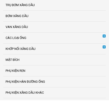
TRỤ BƠM XĂNG DẦU
BƠM XĂNG DẦU
VAN XĂNG DẦU
CÁC LOẠI ỐNG
KHỚP NỐI XĂNG DẦU
MẶT BÍCH
PHỤ KIỆN REN
PHỤ KIỆN HÀN ĐƯỜNG ỐNG
PHỤ KIỆN XĂNG DẦU KHÁC