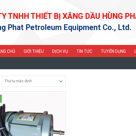
TY TNHH THIẾT BỊ XĂNG DẦU HÙNG PH
g Phat Petroleum Equipment Co., Ltd.
NG CHỦ
GIỚI THIỆU
DỊCH VỤ
TIN TỨC
TUYỂN DỤNG