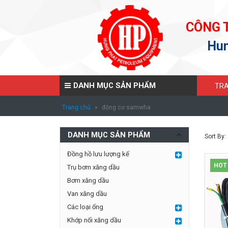
CÔNG 
Hun
DANH MỤC SẢN PHẨM
TRA
Trang chủ
»
động cơ samwha
DANH MỤC SẢN PHẨM
Sort By:
Đồng hồ lưu lượng kế
HOT
Trụ bơm xăng dầu
Bơm xăng dầu
Van xăng dầu
Các loại ống
Khớp nối xăng dầu