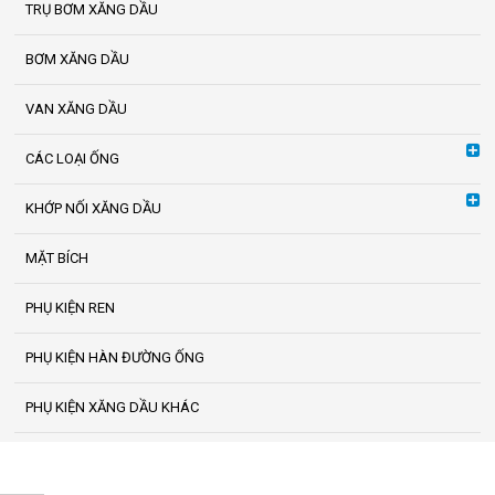
TRỤ BƠM XĂNG DẦU
BƠM XĂNG DẦU
VAN XĂNG DẦU
CÁC LOẠI ỐNG
KHỚP NỐI XĂNG DẦU
MẶT BÍCH
PHỤ KIỆN REN
PHỤ KIỆN HÀN ĐƯỜNG ỐNG
PHỤ KIỆN XĂNG DẦU KHÁC