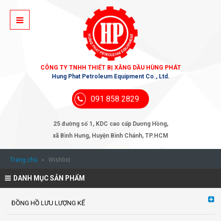
CÔNG TY TNHH THIẾT BỊ XĂNG DẦU HÙNG PHÁT
Hung Phat Petroleum Equipment Co., Ltd.
091 858 2829
25 đường số 1, KDC cao cấp Dương Hồng,
xã Bình Hưng, Huyện Bình Chánh, TP.HCM
Trang chủ
»
Wishlist
DANH MỤC SẢN PHẨM
ĐỒNG HỒ LƯU LƯỢNG KẾ