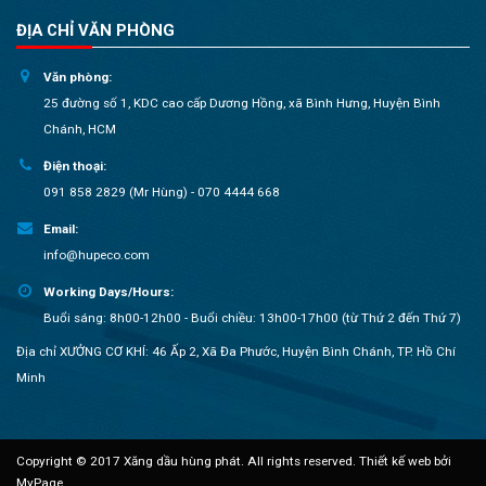
ĐỊA CHỈ VĂN PHÒNG
Văn phòng:
25 đường số 1, KDC cao cấp Dương Hồng, xã Bình Hưng, Huyện Bình
Chánh, HCM
Điện thoại:
091 858 2829 (Mr Hùng) - 070 4444 668
Email:
info@hupeco.com
Working Days/Hours:
Buổi sáng: 8h00-12h00 - Buổi chiều: 13h00-17h00 (từ Thứ 2 đến Thứ 7)
Địa chỉ XƯỞNG CƠ KHÍ: 46 Ấp 2, Xã Đa Phước, Huyện Bình Chánh, TP. Hồ Chí
Minh
Copyright © 2017 Xăng dầu hùng phát. All rights reserved.
Thiết kế web bởi
MyPage