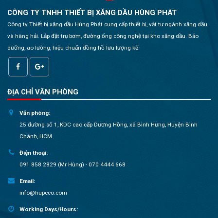
CÔNG TY TNHH THIẾT BỊ XĂNG DẦU HÙNG PHÁT
Công ty Thiết bị xăng dầu Hùng Phát cung cấp thiết bị, vật tư ngành xăng dầu
và hàng hải. Lắp đặt trụ bơm, đường ống công nghệ tại kho xăng dầu. Bảo
dưỡng, ao lường, hiệu chuẩn đồng hồ lưu lượng kế.
ĐỊA CHỈ VĂN PHÒNG
Văn phòng:
25 đường số 1, KDC cao cấp Dương Hồng, xã Bình Hưng, Huyện Bình
Chánh, HCM
Điện thoại:
091 858 2829 (Mr Hùng) - 070 4444 668
Email:
info@hupeco.com
Working Days/Hours: