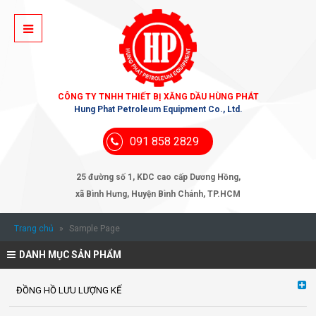
CÔNG TY TNHH THIẾT BỊ XĂNG DẦU HÙNG PHÁT
Hung Phat Petroleum Equipment Co., Ltd.
091 858 2829
25 đường số 1, KDC cao cấp Dương Hồng,
xã Bình Hưng, Huyện Bình Chánh, TP.HCM
Trang chủ
»
Sample Page
DANH MỤC SẢN PHẨM
ĐỒNG HỒ LƯU LƯỢNG KẾ