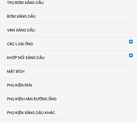
TRỤ BƠM XĂNG DẦU
BƠM XĂNG DẦU
VAN XĂNG DẦU
CÁC LOẠI ỐNG
KHỚP NỐI XĂNG DẦU
MẶT BÍCH
PHỤ KIỆN REN
PHỤ KIỆN HÀN ĐƯỜNG ỐNG
PHỤ KIỆN XĂNG DẦU KHÁC